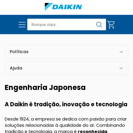
Políticas
Políticas de Entrega
VER TODOS OS PRODUTOS
Políticas de Troca e Devolução
Ajuda
Dúvidas Frequentes
Politica de Garantia
Fale Conosco
Politicas de Campanhas
Engenharia Japonesa
Políticas de Privacidade e Segurança
A Daikin é tradição, inovação e tecnologia
Desde 1924, a empresa se dedica com paixão para criar
soluções relacionadas à qualidade do ar. Combinando
tradição e tecnologia, a marca é
reconhecida