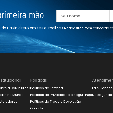
primeira mão
da Daikin direto em seu e-mail
Ao se cadastrar você concorda 
nstitucional
Políticas
Atendime
bre a Daikin Brasil
Políticas de Entrega
Fale Conosc
aikin no Mundo
Políticas de Privacidade e Segurança
De segunda à
nstaladores
Políticas de Troca e Devolução