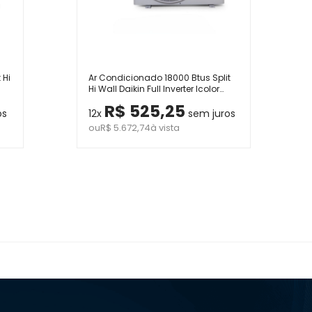
 Hi
Ar Condicionado 18000 Btus Split
Hi Wall Daikin Full Inverter Icolor
Chumbo Quente e Frio 220V
R$ 525,25
os
12x
sem juros
ou
R$ 5.672,74
à vista