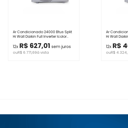
Ar Condicionado 24000 Btus Split
Ar Condicion
Hi Wall Daikin Full Inverter Icolor
Hi Wall Daikin
Grafite Quente e Frio 220V
Grafite Quent
R$ 627,01
R$ 4
12x
sem juros
12x
ou
R$ 6.771,69
à vista
ou
R$ 4.324