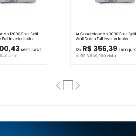
ado 12000 Btus Split
Ar Condicionado 9000 Btus Split
 Full Inverter Icolor
Wall Daikin Full Inverter Icolor
e e Frio 220V
Grafite Quente e Frio 220V
00,43
R$ 356,39
sem juros
12x
sem jur
,64
à vista
ou
R$ 3.849,06
à vista
1