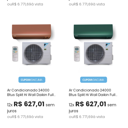
ou
R$ 6.771,69
à vista
ou
R$ 6.771,69
à vista
Ar Condicionado 24000
Ar Condicionado 24000
Btus Split Hi Wall Daikin Full
Btus Split Hi Wall Daikin Full
Inverter Icolor Marrom
Inverter Icolor Verde Quente
R$ 627,01
R$ 627,01
Quente e Frio 220V
e Frio 220V
12x
sem
12x
sem
juros
juros
ou
R$ 6.771,69
à vista
ou
R$ 6.771,69
à vista