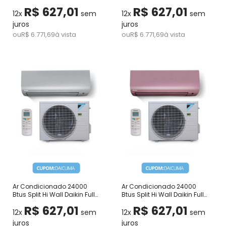
Inverter Icolor Preto Quente e
Inverter Icolor Grafite Quente
R$ 627,01
R$ 627,01
Frio 220V
e Frio 220V
12x
sem
12x
sem
juros
juros
ou
R$ 6.771,69
à vista
ou
R$ 6.771,69
à vista
Ar Condicionado 24000
Ar Condicionado 24000
Btus Split Hi Wall Daikin Full
Btus Split Hi Wall Daikin Full
Inverter Icolor Prata Quente e
Inverter Icolor Rosa Quente e
R$ 627,01
R$ 627,01
Frio 220V
Frio 220V
12x
sem
12x
sem
juros
juros