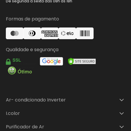
De segunda à sexta das 08h às 18h
Formas de pagamento
Qualidade e segurança
Ar- condicionado Inverter
Ar-condicionado Split Inverter 9.000 BTUs
I.color
Ar-condicionado Split Inverter 12.000 BTUs
I.Color 9.000 BTUs
Ar-condicionado Split Inverter 18.000 BTUs
Purificador de Ar