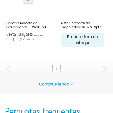
Controle Remoto da
Aleta Horizontal da
Evaporadora Hi-Wall Split
Evaporadora Hi-Wall Split
Daikin
Daikin
R$ 31,98
Produto fora de
5x
sem juros
ou
R$ 151,91
à vista
estoque
1
Continue lendo
Perguntas frequentes