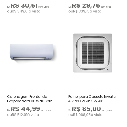
Daikin
R$ 30,61
R$ 29,75
12x
sem juros
12x
sem juros
ou
R$ 349,01
à vista
ou
R$ 339,15
à vista
Carenagem Frontal da
Painel para Cassete Inverter
Evaporadora Hi-Wall Split
4 Vias Daikin Sky Air
Daikin
R$ 44,99
R$ 85,00
12x
sem juros
12x
sem juros
ou
R$ 512,91
à vista
ou
R$ 968,95
à vista