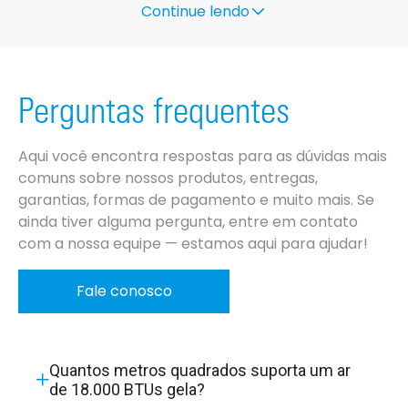
quanto para empresas;
Continue lendo
•
aletas Blue Fin:
proteção anticorrosiva que
garante maior durabilidade da unidade externa;
•
refrigeração com gás R-32:
gás refrigerante
mais eficiente e com menor impacto ambiental;
Perguntas frequentes
•
garantia Daikin:
2 anos para o aparelho
completo e 10 anos para o compressor.
Aqui você encontra respostas para as dúvidas mais
comuns sobre nossos produtos, entregas,
Dúvidas frequentes sobre o Split Inverter
garantias, formas de pagamento e muito mais. Se
ainda tiver alguma pergunta, entre em contato
18.000 BTUs Daikin
com a nossa equipe — estamos aqui para ajudar!
Qual a melhor marca de ar-condicionado
Fale conosco
inverter 18.000 BTUs?
A Daikin é reconhecida globalmente por seus
aparelhos de ar-condicionado inverter de
Quantos metros quadrados suporta um ar
alta
de 18.000 BTUs gela?
qualidade e economia
. A marca fabrica todos os