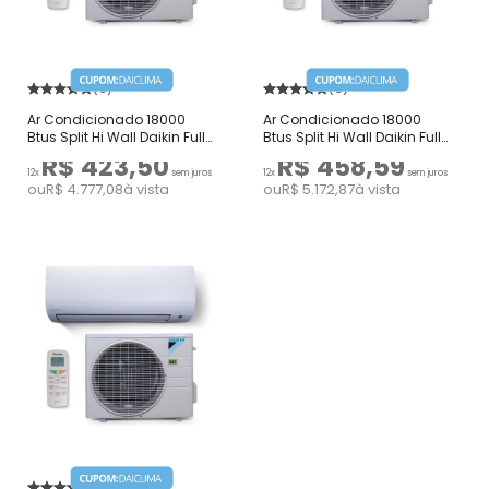
(5)
(5)
Ar Condicionado 18000
Ar Condicionado 18000
Btus Split Hi Wall Daikin Full
Btus Split Hi Wall Daikin Full
Inverter Frio 220V
Inverter Quente e Frio 220V
R$ 423,50
R$ 458,59
12x
sem juros
12x
sem juros
ou
R$ 4.777,08
à vista
ou
R$ 5.172,87
à vista
(4.8)