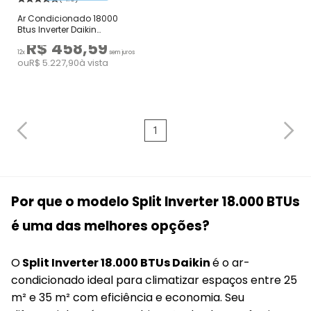
Ar Condicionado 18000
Btus Inverter Daikin
Ecoswing Smart Gold
R$ 458,59
Quente e Frio 220V
12x
sem juros
ou
R$ 5.227,90
à vista
1
Por que o modelo Split Inverter 18.000 BTUs
é uma das melhores opções?
O
Split Inverter 18.000 BTUs Daikin
é o ar-
condicionado ideal para climatizar espaços entre 25
m² e 35 m² com eficiência e economia. Seu