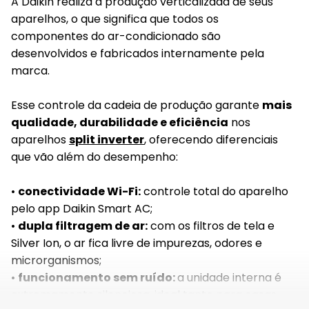
A Daikin realiza a produção verticalizada de seus
aparelhos, o que significa que todos os
componentes do ar-condicionado são
desenvolvidos e fabricados internamente pela
marca.
Esse controle da cadeia de produção garante
mais
qualidade, durabilidade e eficiência
nos
aparelhos
split inverter
, oferecendo diferenciais
que vão além do desempenho:
•
conectividade Wi-Fi:
controle total do aparelho
pelo app Daikin Smart AC;
•
dupla filtragem de ar:
com os filtros de tela e
Silver Ion, o ar fica livre de impurezas, odores e
microrganismos;
•
funcionamento sem ruído:
a
unidade interna é
extremamente silenciosa, ideal tanto para casas