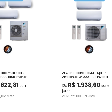
ado Multi Split 3
Ar Condicionado Multi Split 2
000 Btus Inverter
Ambientes 34000 Btus Inverter
kin com 1 Hi Wall 9000
Advance Daikin com 2 Hi Wall
.622,81
R$ 1.938,60
 Quente Frio 220V
18000 e 24000 Quente Frio 220V
sem
12x
sem
juros
,01
à vista
ou
R$ 22.100,01
à vista