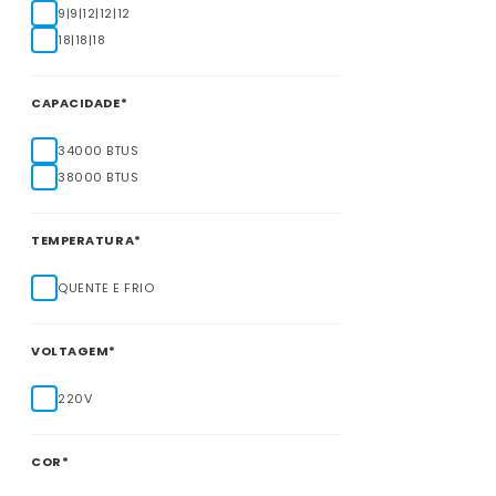
9|9|12|12|12
18|18|18
CAPACIDADE*
34000 BTUS
38000 BTUS
TEMPERATURA*
QUENTE E FRIO
VOLTAGEM*
220V
COR*