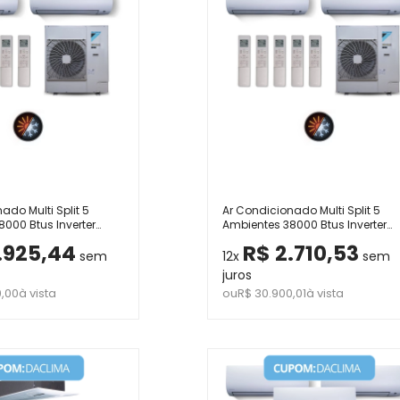
ado Multi Split 5
Ar Condicionado Multi Split 5
000 Btus Inverter
Ambientes 38000 Btus Inverter
kin com 4 Hi Wall
Advance Daikin com 4 Hi Wall
.925,44
R$ 2.710,53
ssete Uma Via 12000
9000 e 1 de 18000 Quente Frio 22
sem
12x
sem
220V
juros
0,00
à vista
ou
R$ 30.900,01
à vista