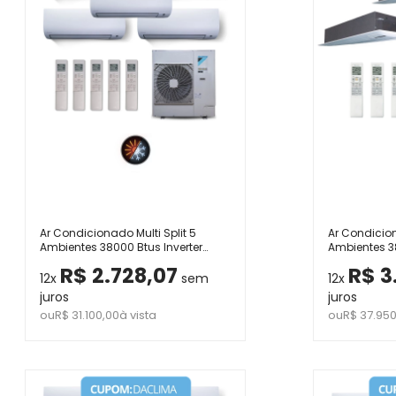
Ar Condicionado Multi Split 5
Ar Condicion
Ambientes 38000 Btus Inverter
Ambientes 38
Advance Daikin com 3 Hi Wall
Advance Dai
R$ 2.728,07
R$ 3
9000 e 2 de 12000 Quente Frio 220V
Uma Via 180
12x
sem
12x
juros
juros
ou
R$ 31.100,00
à vista
ou
R$ 37.950