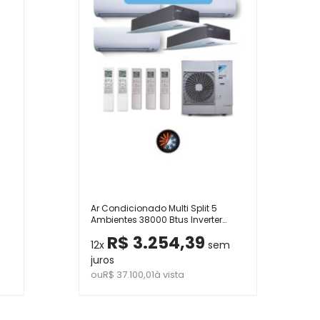
Ar Condicionado Multi Split 5
Ambientes 38000 Btus Inverter
Advance Daikin com 3 Hi Wall
R$ 3.254,39
9000 e 1 Cassete Uma Via de 12000
12x
sem
e 1 Cassete Uma Via de 18000
juros
Quente Frio 220V
ou
R$ 37.100,01
à vista