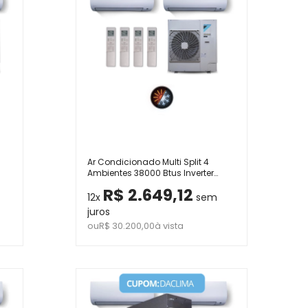
Ar Condicionado Multi Split 4
Ambientes 38000 Btus Inverter
Advance Daikin com 3 Hi Wall
R$ 2.649,12
0V
9000 e 1 de 24000 Quente Frio 220V
12x
sem
juros
ou
R$ 30.200,00
à vista