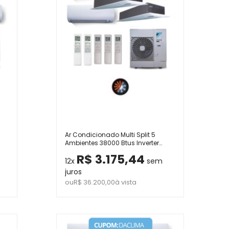
Ar Condicionado Multi Split 5
Ambientes 38000 Btus Inverter
Advance Daikin com 3 Hi Wall
R$ 3.175,44
20V
9000 e 2 Cassetes Uma Via de
12x
sem
12000 Quente Frio 220V
juros
ou
R$ 36.200,00
à vista