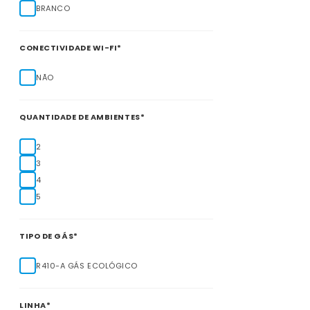
BRANCO
CONECTIVIDADE WI-FI*
NÃO
QUANTIDADE DE AMBIENTES*
2
3
4
5
TIPO DE GÁS*
R410-A GÁS ECOLÓGICO
LINHA*