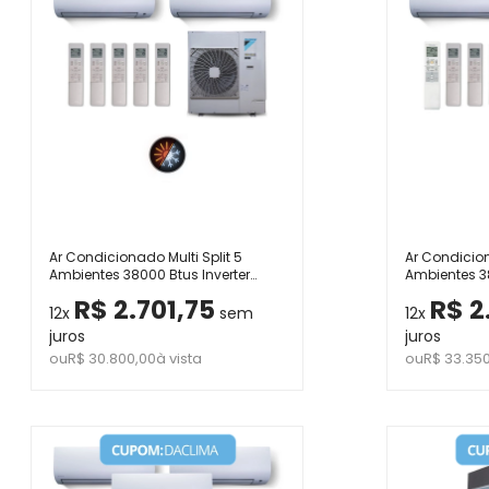
Ar Condicionado Multi Split 5
Ar Condicion
Ambientes 38000 Btus Inverter
Ambientes 38
Advance Daikin com 4 Hi Wall
Advance Dai
R$ 2.701,75
R$ 2
9000 e 1 de 12000 Quente Frio 220V
9000 e 1 Ca
12x
sem
12x
Quente Frio 
juros
juros
ou
R$ 30.800,00
à vista
ou
R$ 33.35