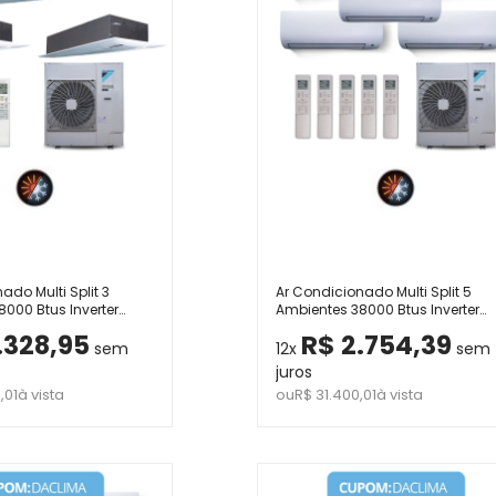
ado Multi Split 3
Ar Condicionado Multi Split 5
000 Btus Inverter
Ambientes 38000 Btus Inverter
kin com 3 Cassetes
Advance Daikin com 2 Hi Wall
.328,95
R$ 2.754,39
00 Quente Frio 220V
9000 e 3 de 12000 Quente Frio 2
sem
12x
sem
juros
,01
à vista
ou
R$ 31.400,01
à vista