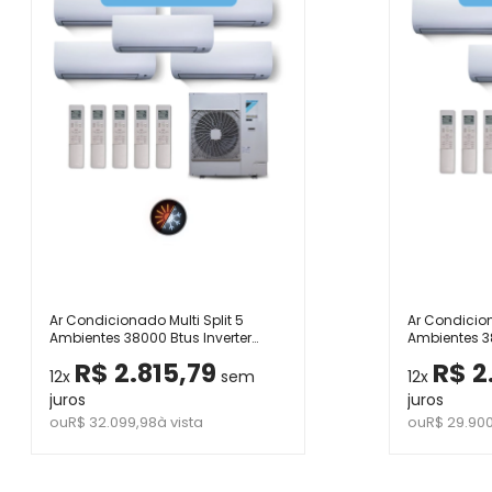
Ar Condicionado Multi Split 5
Ar Condicion
Ambientes 38000 Btus Inverter
Ambientes 38
Advance Daikin com 4 Hi Wall
Advance Dai
R$ 2.815,79
R$ 2
9000 e 1 de 24000 Quente Frio 220V
e 2 de 24000
12x
sem
12x
juros
juros
ou
R$ 32.099,98
à vista
ou
R$ 29.900