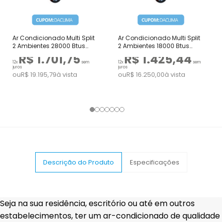
Ar Condicionado Multi Split
Ar Condicionado Multi Split
2 Ambientes 28000 Btus
2 Ambientes 18000 Btus
Inverter Advance Daikin
Inverter Advance Daikin
R$ 1.701,75
R$ 1.425,44
com 2 Hi Wall de 18000 e
com 2 Cassetes Uma Via
12x
sem
12x
sem
juros
juros
24000 Quente Frio 220V
9000 e 18000 Quente Frio
ou
R$ 19.195,79
à vista
ou
R$ 16.250,00
à vista
220V
Descrição do Produto
Especificações
Seja na sua residência, escritório ou até em outros
estabelecimentos, ter um ar-condicionado de qualidade