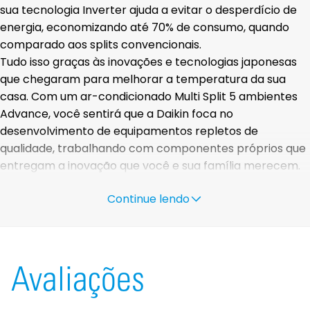
sua tecnologia Inverter ajuda a evitar o desperdício de
energia, economizando até 70% de consumo, quando
comparado aos splits convencionais.
Tudo isso graças às inovações e tecnologias japonesas
que chegaram para melhorar a temperatura da sua
casa. Com um ar-condicionado Multi Split 5 ambientes
Advance, você sentirá que a Daikin foca no
desenvolvimento de equipamentos repletos de
qualidade, trabalhando com componentes próprios que
entregam a inovação que você e sua família merecem.
Venha conhecer toda a linha de condicionadores de ar
Continue lendo
da Daikin e experimente na sua casa o bem-estar do ar-
condicionado Split Hi Wall Daikin!
Avaliações