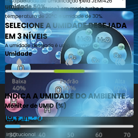
• pelos de animais;
• poeiras;
• odores;
Inscreva-se
• pólen;
• fumaças;
• ácaros;
Ao se cadastrar você concorda com a nossa
Política de
• amônia.
Privacidade e Segurança
.
Garanta o seu
purificador de ar Streamer
e respire o ar mais puro
que a
Daikin
pode te oferecer!
Encontre também outros produtos para potencializar o seu bem-estar.
A compra é segura, com variedade de formas de pagamento e
parcelamento em até 10 vezes sem juros.
Notas:
Este produto não é um dispositivo médico
, dispositivo de tratamento
médico ou um produto terapêutico;
Este produto não se destina a ter qualquer uso terapêutico nem para
ser usado no diagnóstico, tratamento, alívio ou prevenção de
doenças;
Se você tiver algum problema de saúde ou não estiver se sentindo
bem, consulte um profissional de saúde.
Institucional
Sobre a Daikin Brasil