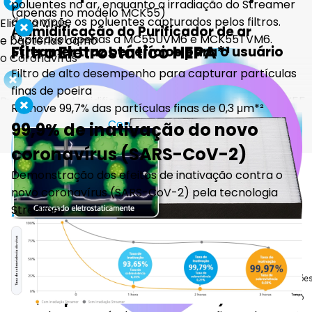
Elimina vírus
Filtro
e bactérias como
eletrostático HEPA
o Coronavírus
Continue lendo
Purificador e Umidificador de Ar Streamer Daikin MCK55 127V
O
Purificador e Umidificador de Ar Streamer Daikin MCK55 127V
representa a excelência da Daikin com tecnologias avançadas para
umidificar e melhorar a qualidade do ar de um ambiente, reduzindo os
Avaliações
poluentes e odores.
Saiba mais sobre o produto
5.0
Nota
O
purificador e umidificador 127V
aspira o ar para realizar a
baseado em
15 avaliações
filtragem das impurezas e devolvê-lo livre de qualquer agente nocivo à
5
15 avaliações
saúde dos seus usuários
4
0 avaliação
Esses dispositivos possuem a capacidade de decompor fungos,
3
0 avaliação