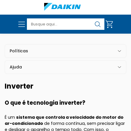
Políticas
Políticas de Entrega
VER TODOS OS PRODUTOS
Políticas de Troca e Devolução
Ajuda
Dúvidas Frequentes
Politica de Garantia
Fale Conosco
Politicas de Campanhas
Inverter
Políticas de Privacidade e Segurança
O que é tecnologia inverter?
É um
sistema que controla a velocidade do motor do
ar-condicionado
de forma contínua, sem precisar ligar
e desligar o aparelho o tempo todo. Com isso, o