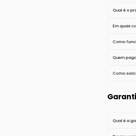
O transport
Preciso con
Trocas
Qual é o pr
Em quais c
Como funci
Quem paga 
Como solic