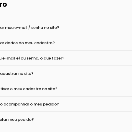
 inflamar durante a instalação?
doras Daikin são fornecidas com pressão?
 tubulação de alumínio?
ro
r meu e-mail / senha no site?
ar dados do meu cadastro?
 e-mail e/ou senha, o que fazer?
dastrar no site?