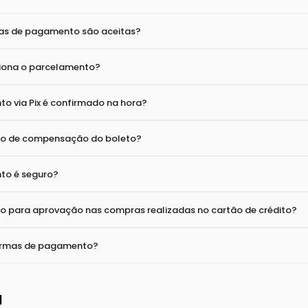
lizo meus dados?
ona o cadastro de CNPJ?
entos
as de pagamento são aceitas?
ona o parcelamento?
o via Pix é confirmado na hora?
zo de compensação do boleto?