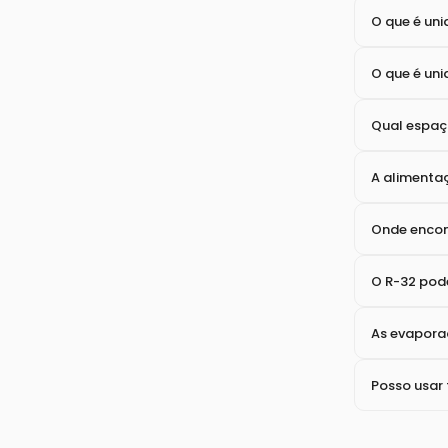
O que é BT
Como encon
O que é sis
O que é un
O que é un
Qual espaça
A alimentaç
Onde encon