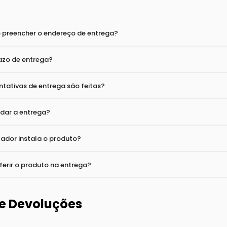
to é seguro?
zo para aprovação nas compras realizadas no cartão de crédito?
ormas de pagamento?
a
preencher o endereço de entrega?
azo de entrega?
tativas de entrega são feitas?
dar a entrega?