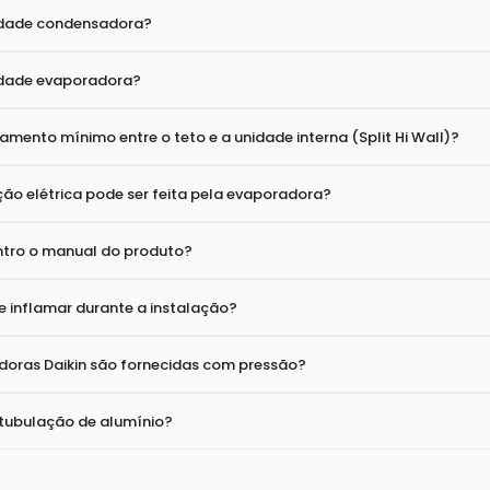
U?
tro o ar-condicionado ideal para meu ambiente?
tema Inverter?
idade condensadora?
idade evaporadora?
mento mínimo entre o teto e a unidade interna (Split Hi Wall)?
ão elétrica pode ser feita pela evaporadora?
tro o manual do produto?