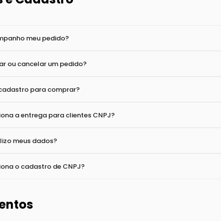
as Frequentes
vida? Veja abaixo nossas perguntas mais frequentes:
s e Cadastro
panho meu pedido?
rar ou cancelar um pedido?
r cadastro para comprar?
ona a entrega para clientes CNPJ?