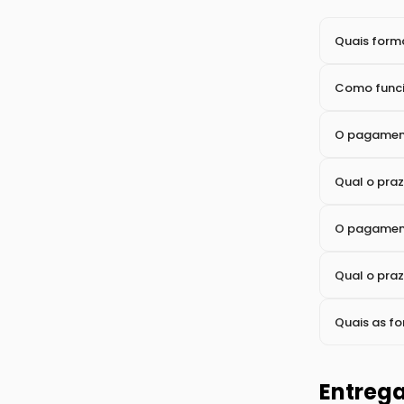
Como atua
Como funci
Pagam
Quais form
Como funci
O pagament
Qual o pra