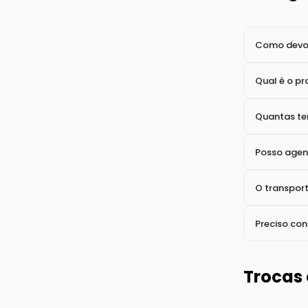
O pagamen
Qual o pra
Quais as f
Entreg
Como devo 
Qual é o pr
Quantas ten
Posso agen