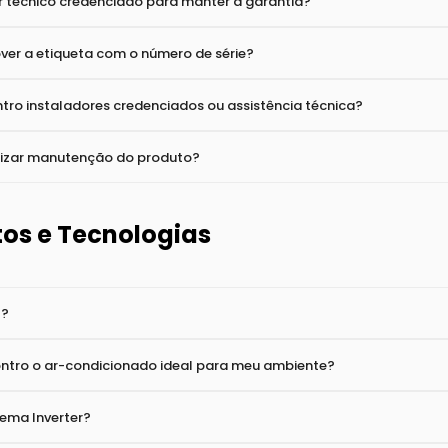
a e Assistência Técnica
rantia dos produtos Daikin?
r técnico credenciado para manter a garantia?
ver a etiqueta com o número de série?
ro instaladores credenciados ou assistência técnica?
alizar manutenção do produto?
os e Tecnologias