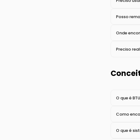
Garanti
Qual é a ga
Preciso usa
Posso remo
Onde encont
Preciso re
Conceit