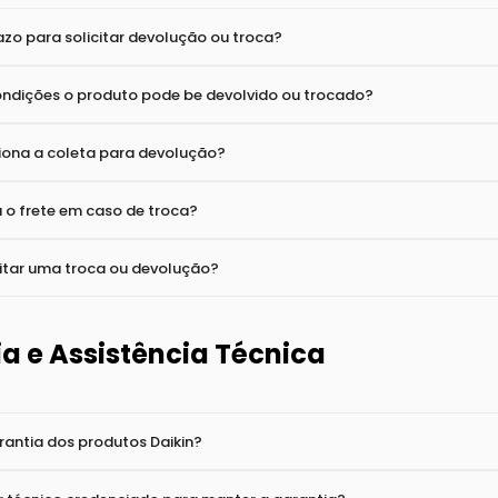
ador instala o produto?
ferir o produto na entrega?
 e Devoluções
azo para solicitar devolução ou troca?
ondições o produto pode be devolvido ou trocado?
ona a coleta para devolução?
o frete em caso de troca?
itar uma troca ou devolução?