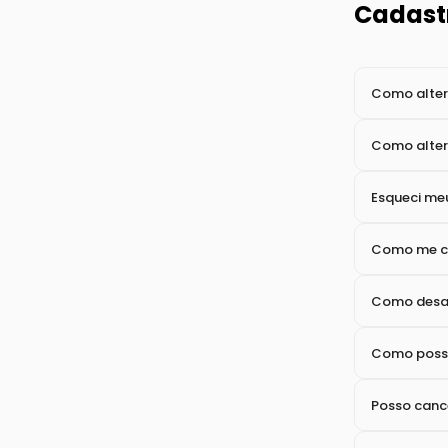
O R-32 pode
As evapora
Posso usar
Cadast
Como altera
Como alter
Esqueci meu
Como me ca