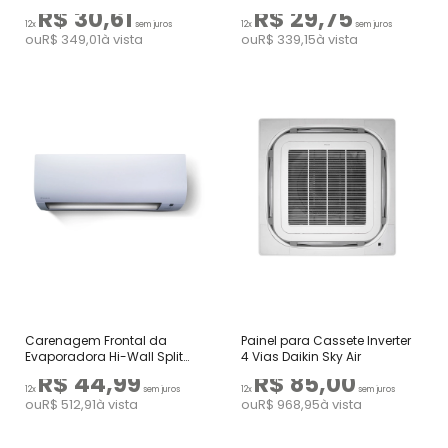
Daikin
R$ 30,61
R$ 29,75
12x
sem juros
12x
sem juros
ou
R$ 349,01
à vista
ou
R$ 339,15
à vista
Carenagem Frontal da
Painel para Cassete Inverter
Evaporadora Hi-Wall Split
4 Vias Daikin Sky Air
Daikin
R$ 44,99
R$ 85,00
12x
sem juros
12x
sem juros
ou
R$ 512,91
à vista
ou
R$ 968,95
à vista