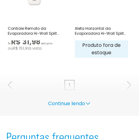
Controle Remoto da
Aleta Horizontal da
Evaporadora Hi-Wall Split
Evaporadora Hi-Wall Split
Daikin
Daikin
R$ 31,98
Produto fora de
5x
sem juros
ou
R$ 151,91
à vista
estoque
1
Continue lendo
Perguntas frequentes