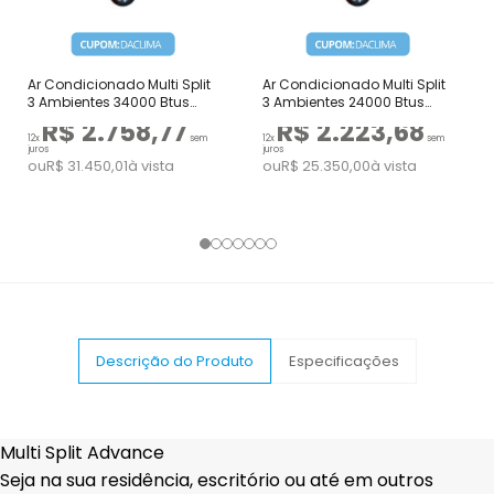
Ar Condicionado Multi Split
Ar Condicionado Multi Split
3 Ambientes 34000 Btus
3 Ambientes 24000 Btus
Inverter Advance Daikin
Inverter Advance Daikin
R$ 2.758,77
R$ 2.223,68
com 2 Cassetes Uma Via
com 2 Cassetes Uma Via
12x
sem
12x
sem
juros
juros
12000 e 1 de 18000 Quente
9000 e 1 de 18000 Quente
ou
R$ 31.450,01
à vista
ou
R$ 25.350,00
à vista
Frio 220V
Frio 220V
Descrição do Produto
Especificações
Multi Split Advance
Seja na sua
residência, escritório ou até em outros