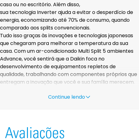
casa ou no escritório. Além disso,
sua
tecnologia
Inverter
ajuda a evitar o desperdício de
energia,
economizando até 70% de consumo
, quando
comparado aos splits convencionais.
Tudo isso graças às inovações e tecnologias japonesas
que chegaram para melhorar a temperatura da sua
casa. Com um ar-condicionado Multi Split 5 ambientes
Advance, você sentirá que a Daikin
foca no
desenvolvimento de equipamentos repletos de
qualidade, trabalhando com
componentes próprios
que
entregam a inovação que você e sua família merecem.
Venha conhecer toda a linha de condicionadores de ar
Continue lendo
da
Daikin
e experimente na sua casa o bem-estar do ar-
condicionado Split Hi Wall Daikin!
Avaliações